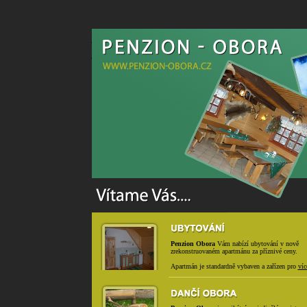
Penzion Obora
www.penzion-obora.cz
Penzion Obora
Vám nabízí ubytování v nově
zrekonstruovaném apartmánu za příznivé ceny.
Apartmán je standardně vybaven a zařízen pro
víc