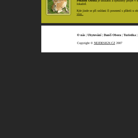
Penzion Obora
je unikátní a ojedinělý projet v n
lokalitě.
Kde jinde se při snídani či posezení s přáteli u o
více..
O nás
|
Ubytování
|
Dančí Obora
|
Turistika
Copyright ©
NEJDESIGN.CZ
2007